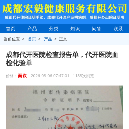
首页
产品
分类
知识
问答
联系
当前位置 >
首页
>
产品
> 正文
成都代开医院检查报告单，代开医院血
检化验单
面议
价格：
2026-08-06 07:47:01 1188次浏览